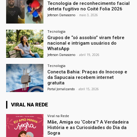
Tecnologia de reconhecimento facial
deteta fugitivo no Coité Folia 2026
Jeferson Damasceno
-
maio 3, 2026
Tecnologia
Grupos de “só assobio” viram febre
nacional e intrigam usuários do
WhatsApp
Jeferson Damasceno
-
abril 19, 2026
Tecnologia
Conecta Bahia: Praças do Inocoop e
da Sapucaia recebem internet
gratuita
Portal Jornalizando
-
abril 15, 2026
VIRAL NA REDE
Viral na Rede
Mãe, Amiga ou ‘Cobra’? A Verdadeira
História e as Curiosidades do Dia da
Sogra