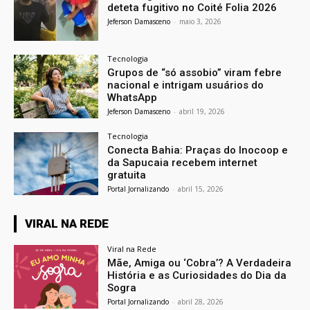
deteta fugitivo no Coité Folia 2026
Jeferson Damasceno
-
maio 3, 2026
Tecnologia
Grupos de “só assobio” viram febre
nacional e intrigam usuários do
WhatsApp
Jeferson Damasceno
-
abril 19, 2026
Tecnologia
Conecta Bahia: Praças do Inocoop e
da Sapucaia recebem internet
gratuita
Portal Jornalizando
-
abril 15, 2026
VIRAL NA REDE
Viral na Rede
Mãe, Amiga ou ‘Cobra’? A Verdadeira
História e as Curiosidades do Dia da
Sogra
Portal Jornalizando
-
abril 28, 2026