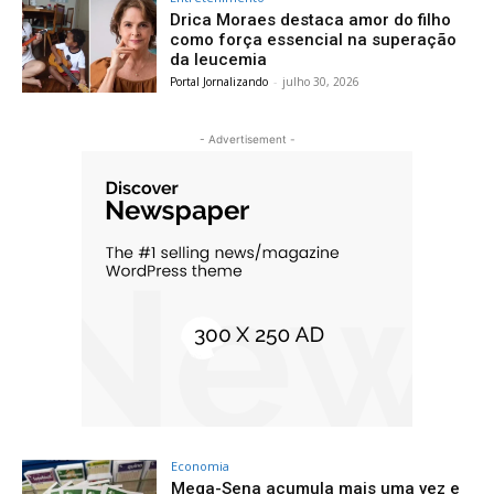
Drica Moraes destaca amor do filho
como força essencial na superação
da leucemia
Portal Jornalizando
-
julho 30, 2026
- Advertisement -
Economia
Mega-Sena acumula mais uma vez e