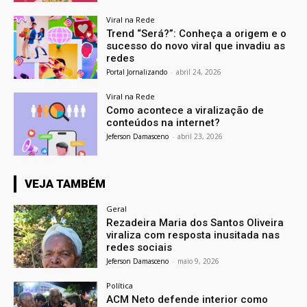
Viral na Rede
Trend “Será?”: Conheça a origem e o
sucesso do novo viral que invadiu as
redes
Portal Jornalizando
-
abril 24, 2026
Viral na Rede
Como acontece a viralização de
conteúdos na internet?
Jeferson Damasceno
-
abril 23, 2026
VEJA TAMBÉM
Geral
Rezadeira Maria dos Santos Oliveira
viraliza com resposta inusitada nas
redes sociais
Jeferson Damasceno
-
maio 9, 2026
Política
ACM Neto defende interior como