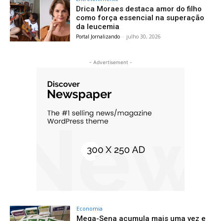
Drica Moraes destaca amor do filho
como força essencial na superação
da leucemia
Portal Jornalizando
-
julho 30, 2026
- Advertisement -
Economia
Mega-Sena acumula mais uma vez e