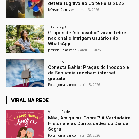
deteta fugitivo no Coité Folia 2026
Jeferson Damasceno
-
maio 3, 2026
Tecnologia
Grupos de “só assobio” viram febre
nacional e intrigam usuários do
WhatsApp
Jeferson Damasceno
-
abril 19, 2026
Tecnologia
Conecta Bahia: Praças do Inocoop e
da Sapucaia recebem internet
gratuita
Portal Jornalizando
-
abril 15, 2026
VIRAL NA REDE
Viral na Rede
Mãe, Amiga ou ‘Cobra’? A Verdadeira
História e as Curiosidades do Dia da
Sogra
Portal Jornalizando
-
abril 28, 2026