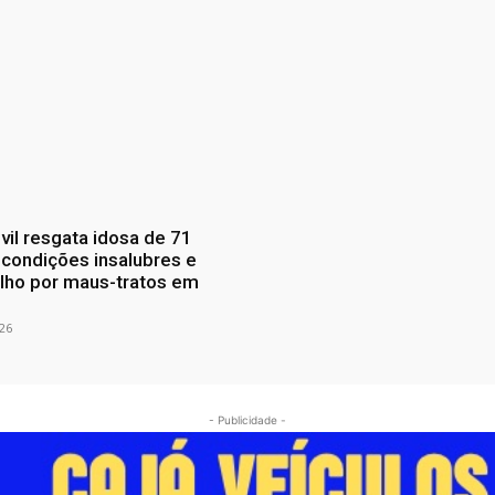
ivil resgata idosa de 71
condições insalubres e
ilho por maus-tratos em
26
- Publicidade -