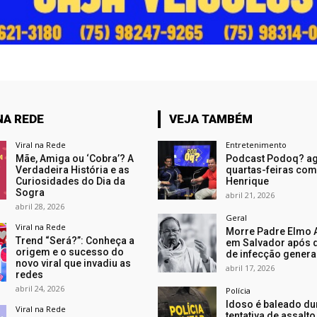
NA REDE
VEJA TAMBÉM
Viral na Rede
Entretenimento
Mãe, Amiga ou ‘Cobra’? A
Podcast Podoq? ag
Verdadeira História e as
quartas-feiras com
Curiosidades do Dia da
Henrique
Sogra
abril 21, 2026
abril 28, 2026
Geral
Viral na Rede
Morre Padre Elmo 
Trend “Será?”: Conheça a
em Salvador após 
origem e o sucesso do
de infecção genera
novo viral que invadiu as
abril 17, 2026
redes
abril 24, 2026
Polícia
Idoso é baleado du
Viral na Rede
tentativa de assalt