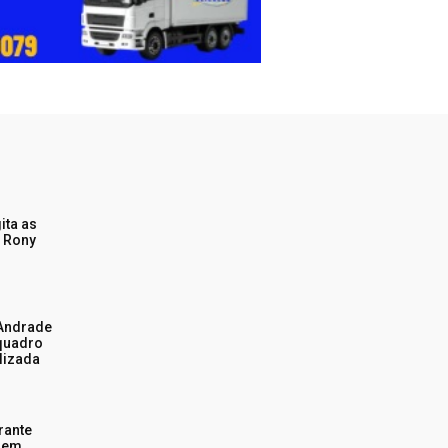
ita as
 Rony
Andrade
quadro
lizada
rante
o em