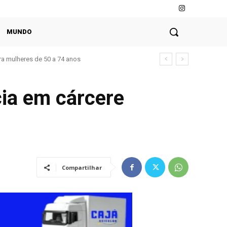
MUNDO
a mulheres de 50 a 74 anos
cia em cárcere
Compartilhar