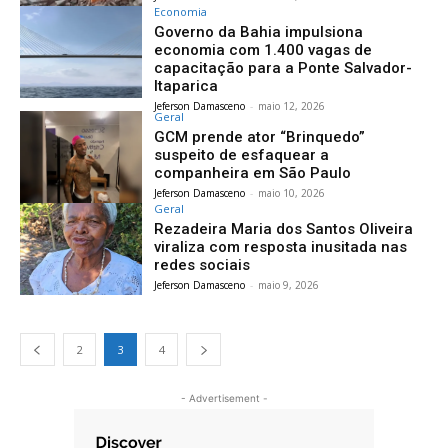
Economia
Governo da Bahia impulsiona
economia com 1.400 vagas de
capacitação para a Ponte Salvador-
Itaparica
Jeferson Damasceno
-
maio 12, 2026
Geral
GCM prende ator “Brinquedo”
suspeito de esfaquear a
companheira em São Paulo
Jeferson Damasceno
-
maio 10, 2026
Geral
Rezadeira Maria dos Santos Oliveira
viraliza com resposta inusitada nas
redes sociais
Jeferson Damasceno
-
maio 9, 2026
2
3
4
- Advertisement -