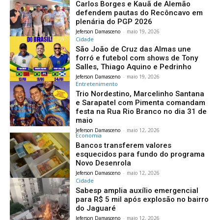
Carlos Borges e Kauã de Alemão
defendem pautas do Recôncavo em
plenária do PGP 2026
Jeferson Damasceno
-
maio 19, 2026
Cidade
São João de Cruz das Almas une
forró e futebol com shows de Tony
Salles, Thiago Aquino e Pedrinho
Jeferson Damasceno
-
maio 19, 2026
Entretenimento
Trio Nordestino, Marcelinho Santana
e Sarapatel com Pimenta comandam
festa na Rua Rio Branco no dia 31 de
maio
Jeferson Damasceno
-
maio 12, 2026
Economia
Bancos transferem valores
esquecidos para fundo do programa
Novo Desenrola
Jeferson Damasceno
-
maio 12, 2026
Cidade
Sabesp amplia auxílio emergencial
para R$ 5 mil após explosão no bairro
do Jaguaré
Jeferson Damasceno
-
maio 12, 2026