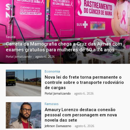
Saúde
Carreta da Mamografia chega a Cruz das Almas com
exames gratuitos para mulheres de 50 a 74 anos
Portal Jornalizando
-
agosto 6, 2026
Economia
Nova lei do frete torna permanente o
controle sobre o transporte rodoviário
de cargas
Portal Jornalizando
-
agosto 6, 2026
Famosos
Amaury Lorenzo destaca conexão
pessoal com personagem em nova
novela das sete
Jeferson Damasceno
-
agosto 6, 2026