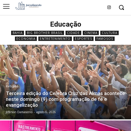
Educação
BAHIA
BIG BROTHER BRASIL
CIDADE
CINEMA
CULTURA
ECONOMIA
ENTRETENIMENTO
ESPORTES
FAMOSOS
Religião
Terceira edição do Celebra Cruz das Almas acontece
neste domingo (9) com programação de fé e
evangelização
Jeferson Damasceno
-
agosto 6, 2026