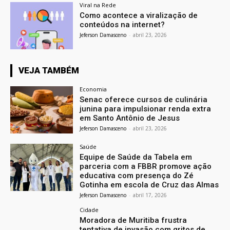
Viral na Rede
Como acontece a viralização de
conteúdos na internet?
Jeferson Damasceno
-
abril 23, 2026
VEJA TAMBÉM
Economia
Senac oferece cursos de culinária
junina para impulsionar renda extra
em Santo Antônio de Jesus
Jeferson Damasceno
-
abril 23, 2026
Saúde
Equipe de Saúde da Tabela em
parceria com a FBBR promove ação
educativa com presença do Zé
Gotinha em escola de Cruz das Almas
Jeferson Damasceno
-
abril 17, 2026
Cidade
Moradora de Muritiba frustra
tentativa de invasão com gritos de