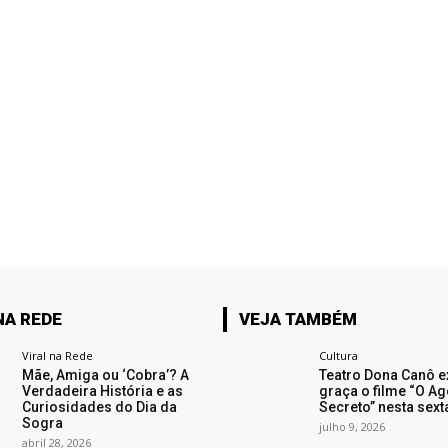
NA REDE
VEJA TAMBÉM
Viral na Rede
Cultura
Mãe, Amiga ou ‘Cobra’? A
Teatro Dona Canô e
Verdadeira História e as
graça o filme “O Ag
Curiosidades do Dia da
Secreto” nesta sext
Sogra
julho 9, 2026
abril 28, 2026