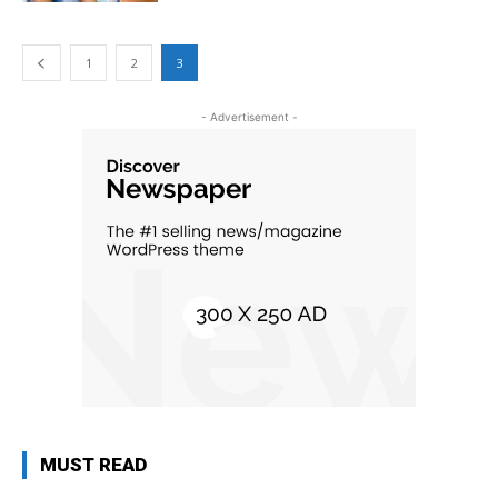
1
2
3
- Advertisement -
MUST READ