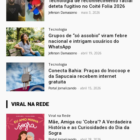
Tecnologia de reconhecimento facial
deteta fugitivo no Coité Folia 2026
Jeferson Damasceno
-
maio 3, 2026
Tecnologia
Grupos de “só assobio” viram febre
nacional e intrigam usuários do
WhatsApp
Jeferson Damasceno
-
abril 19, 2026
Tecnologia
Conecta Bahia: Praças do Inocoop e
da Sapucaia recebem internet
gratuita
Portal Jornalizando
-
abril 15, 2026
VIRAL NA REDE
Viral na Rede
Mãe, Amiga ou ‘Cobra’? A Verdadeira
História e as Curiosidades do Dia da
Sogra
Portal Jornalizando
-
abril 28, 2026