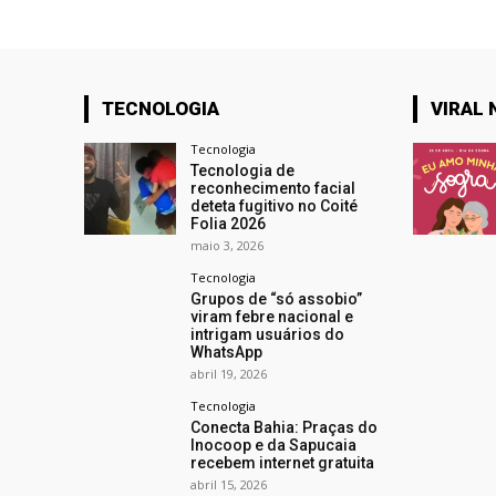
TECNOLOGIA
VIRAL 
Tecnologia
Tecnologia de
reconhecimento facial
deteta fugitivo no Coité
Folia 2026
maio 3, 2026
Tecnologia
Grupos de “só assobio”
viram febre nacional e
intrigam usuários do
WhatsApp
abril 19, 2026
Tecnologia
Conecta Bahia: Praças do
Inocoop e da Sapucaia
recebem internet gratuita
abril 15, 2026