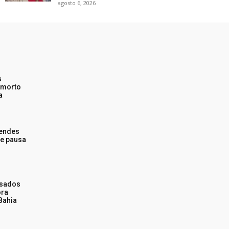
agosto 6, 2026
s
 morto
a
endes
 e pausa
usados
ora
Bahia