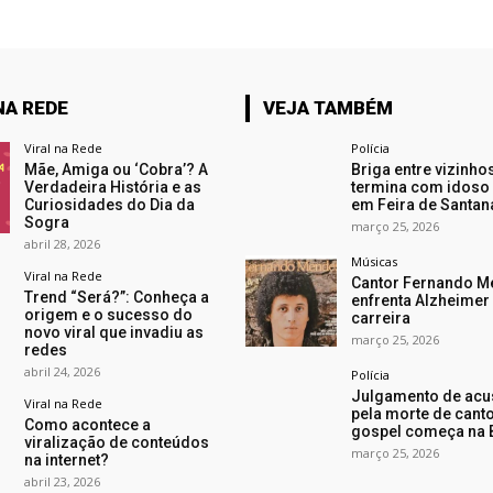
NA REDE
VEJA TAMBÉM
Viral na Rede
Polícia
Mãe, Amiga ou ‘Cobra’? A
Briga entre vizinho
Verdadeira História e as
termina com idoso
Curiosidades do Dia da
em Feira de Santan
Sogra
março 25, 2026
abril 28, 2026
Músicas
Viral na Rede
Cantor Fernando M
Trend “Será?”: Conheça a
enfrenta Alzheimer
origem e o sucesso do
carreira
novo viral que invadiu as
março 25, 2026
redes
abril 24, 2026
Polícia
Julgamento de ac
Viral na Rede
pela morte de cant
Como acontece a
gospel começa na 
viralização de conteúdos
março 25, 2026
na internet?
abril 23, 2026